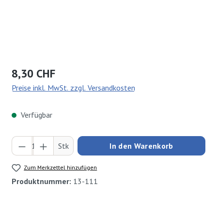
Regulärer Preis:
8,30 CHF
Preise inkl. MwSt. zzgl. Versandkosten
Verfügbar
Produkt Anzahl: Gib den gewünschten Wert ei
Stk
In den Warenkorb
Zum Merkzettel hinzufügen
Produktnummer:
13-111