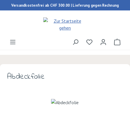
Versandkostenfrei ab CHF 300.00 | Lieferung gegen Rechnung
Zum Hauptinhalt springen
Du hast 0 Produk
Ware
Abdeckfolie
Bildergalerie überspringen