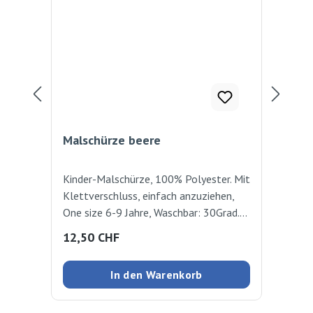
Malschürze beere
Ti
Kinder-Malschürze, 100% Polyester. Mit
Pla
Klettverschluss, einfach anzuziehen,
Sch
One size 6-9 Jahre, Waschbar: 30Grad.
x 
Beschriftbares Namensschild, mit
Regulärer Preis:
Reg
12,50 CHF
22
praktischem Tragbeutel one size
In den Warenkorb