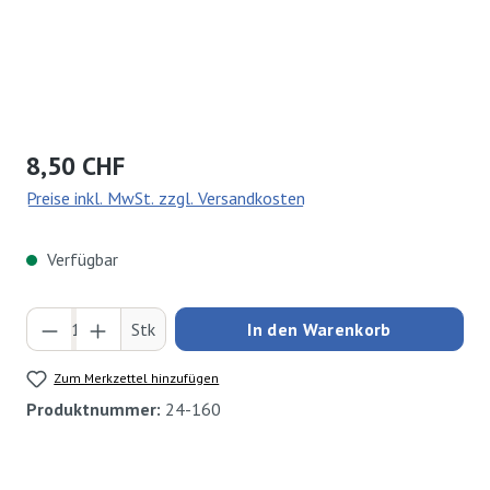
Regulärer Preis:
8,50 CHF
Preise inkl. MwSt. zzgl. Versandkosten
Verfügbar
Produkt Anzahl: Gib den gewünschten Wert ei
Stk
In den Warenkorb
Zum Merkzettel hinzufügen
Produktnummer:
24-160