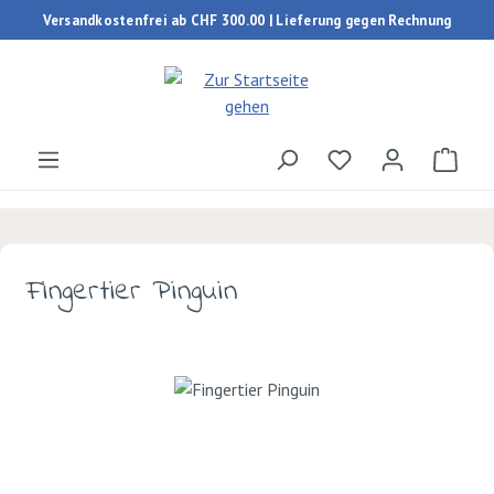
Versandkostenfrei ab CHF 300.00 | Lieferung gegen Rechnung
Zum Hauptinhalt springen
Du hast 0 Produk
Ware
Fingertier Pinguin
Bildergalerie überspringen