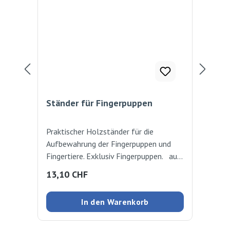
Ständer für Fingerpuppen
Fi
Praktischer Holzständer für die
Süs
Aufbewahrung der Fingerpuppen und
Plüs
Fingertiere. Exklusiv Fingerpuppen. aus
Löw
Holz
Hol
Regulärer Preis:
Reg
13,10 CHF
23
In den Warenkorb