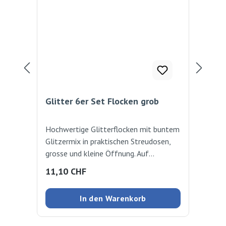
Glitter 6er Set Flocken grob
Acr
Hochwertige Glitterflocken mit buntem
Die
Glitzermix in praktischen Streudosen,
bes
grosse und kleine Öffnung. Auf
nac
verschiedenen Materialien anwendbar,
zus
Regulärer Preis:
Reg
11,10 CHF
7,8
wie z.B Pappe, Kunststoff, Glas.
Auf
Packung mit 6 Farben à ca. 9 g Rot,
In den Warenkorb
Blau, Violett, Mehrfarbig, Silber, Gold
sowie Weissleim 6ml Set mit 6 Farben