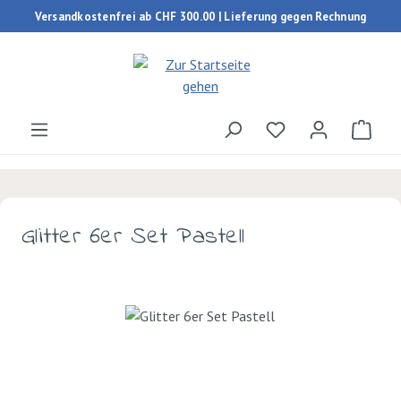
Versandkostenfrei ab CHF 300.00 | Lieferung gegen Rechnung
Zum Hauptinhalt springen
Du hast 0 Produk
Ware
Glitter 6er Set Pastell
Bildergalerie überspringen