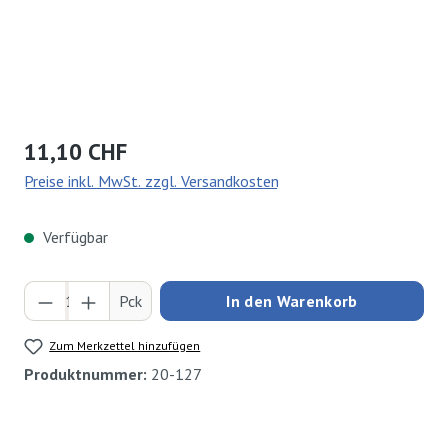
Regulärer Preis:
11,10 CHF
Preise inkl. MwSt. zzgl. Versandkosten
Verfügbar
Produkt Anzahl: Gib den gewünschten Wert ei
Pck
In den Warenkorb
Zum Merkzettel hinzufügen
Produktnummer:
20-127