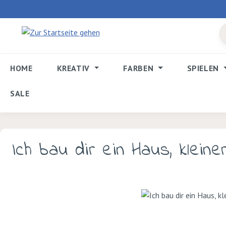
 Hauptinhalt springen
Zur Suche springen
Zur Hauptnavigation springen
HOME
KREATIV
FARBEN
SPIELEN
SALE
Ich bau dir ein Haus, kleiner
Bildergalerie überspringen