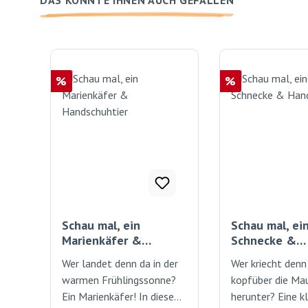
DAS KÖNNTE IHNEN AUCH GEFALLEN
Produktgalerie überspringen
Rabatt
Rabatt
%
%
Schau mal, ein
Schau mal, ei
Marienkäfer &
Schnecke &
Handschuhtier
Handschuhtie
Wer landet denn da in der
Wer kriecht denn
warmen Frühlingssonne?
kopfüber die Ma
Ein Marienkäfer! In diesem
herunter? Eine k