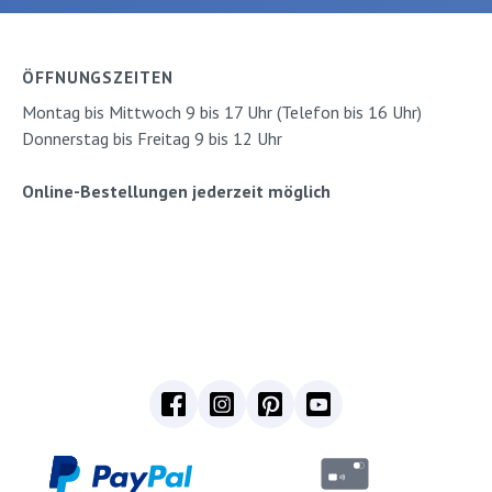
Zusammen mit dem
Kulot Ver
nd ein
kuschligen Handschuhtier
Seiten: 32
er-
wird die Geschichte noch
gebundenV
ÖFFNUNGSZEITEN
 das Buch
lebendiger. Buch und
Gerstenb
Montag bis Mittwoch 9 bis 17 Uhr (Telefon bis 16 Uhr)
mal, eine
EuleVerlag: Magellan
Donnerstag bis Freitag 9 bis 12 Uhr
Online-Bestellungen jederzeit möglich