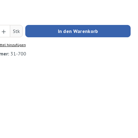
Anzahl: Gib den gewünschten Wert ein oder
Stk
In den Warenkorb
tel hinzufügen
mer:
31-700