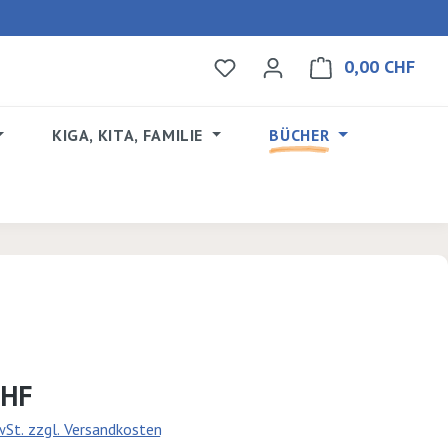
0,00 CHF
Du hast 0 Produkte auf dem 
Ware
KIGA, KITA, FAMILIE
BÜCHER
s:
CHF
MwSt. zzgl. Versandkosten