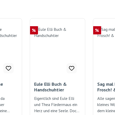
Rabatt
Rabatt
%
%
ne
Eule Elli Buch &
Sag mal
Handschuhtier
Frosch! 
r
Handsch
 da
Eigentlich sind Eule Elli
Alle sagen
uer
und Thea Fledermaus ein
kleines Wö
leine
Herz und eine Seele. Doch
dem klein