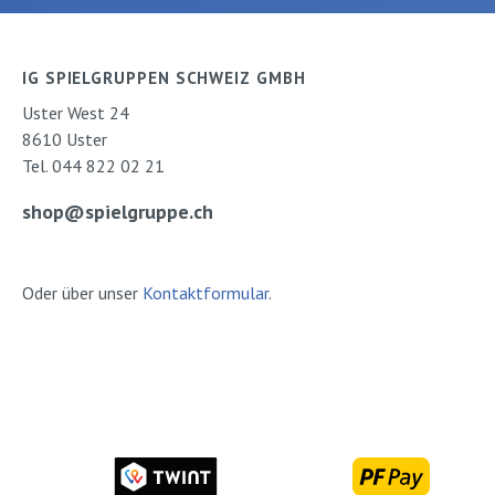
HandschuhtierVerlag:
wir blicken. Viele
Gerstenberg
Ausklappseiten u
Schneckenforsch
IG SPIELGRUPPEN SCHWEIZ GMBH
Tagebuch runden
Uster West 24
ab. Buch Schau 
8610 Uster
Schnecke und
Tel. 044 822 02 21
FingertierVerlag:
Gerstenberg
shop@spielgruppe.ch
Oder über unser
Kontaktformular
.