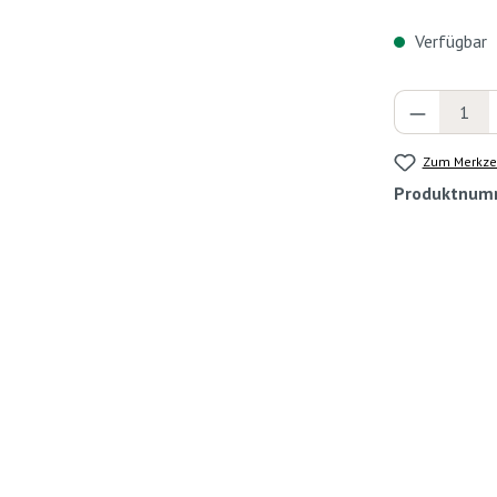
Verfügbar
Produkt 
Zum Merkzet
Produktnum