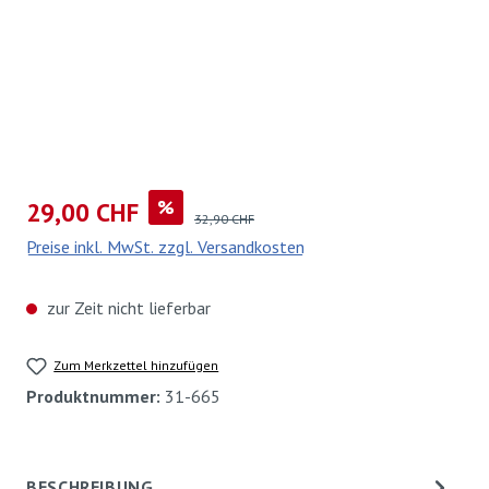
Verkaufspreis:
%
29,00 CHF
Regulärer Preis:
32,90 CHF
Preise inkl. MwSt. zzgl. Versandkosten
zur Zeit nicht lieferbar
Zum Merkzettel hinzufügen
Produktnummer:
31-665
BESCHREIBUNG