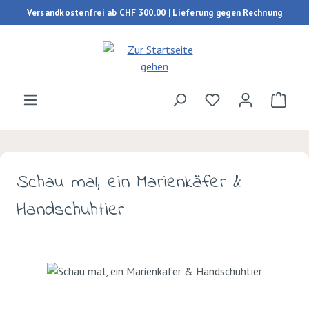
Versandkostenfrei ab CHF 300.00 | Lieferung gegen Rechnung
Zum Hauptinhalt springen
Du hast 0 Produk
Ware
Schau mal, ein Marienkäfer &
Handschuhtier
Bildergalerie überspringen