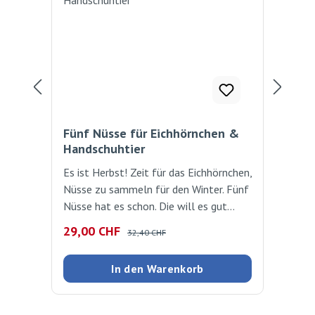
Fünf Nüsse für Eichhörnchen &
Wer
Handschuhtier
un
Es ist Herbst! Zeit für das Eichhörnchen,
Ein
Nüsse zu sammeln für den Winter. Fünf
Eich
Nüsse hat es schon. Die will es gut
Has
verstecken und macht sich begeistert
Bes
Verkaufspreis:
Regulärer Preis:
Ver
29,00 CHF
32
32,40 CHF
ans Werk. Allerdings merkt es im
war
Gegensatz zum Leser nicht, dass es von
Räu
In den Warenkorb
anderen Tieren beobachtet wird. Als
Ent
alles dick verschneit ist, will der
Vie
muntere Kerl seine Nüsse holen - und
ges