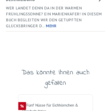
WER LANDET DENN DA IN DER WARMEN
FRÜHLINGSSONNE? EIN MARIENKÄFER! IN DIESEM
BUCH BEGLEITEN WIR DEN GETUPFTEN
GLÜCKSBRINGER D…
MEHR
Das könnte Ihnen auch
Produktgalerie überspringen
gefallen
Rabatt
Rab
%
%