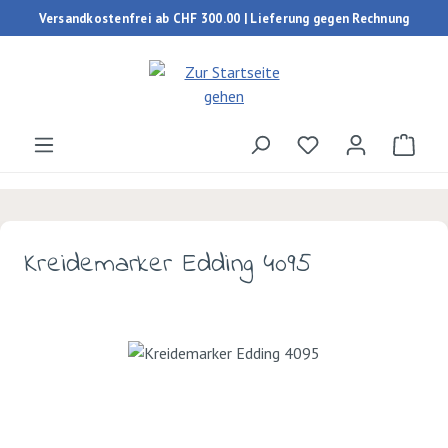
Versandkostenfrei ab CHF 300.00 | Lieferung gegen Rechnung
Zum Hauptinhalt springen
Du hast 0 Produk
Ware
Kreidemarker Edding 4095
Bildergalerie überspringen