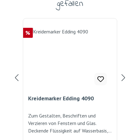
gefallen
Rabatt
%
Kreidemarker Edding 4090
Fe
Fu
Zum Gestalten, Beschriften und
Sti
Verzieren von Fenstern und Glas.
Far
Deckende Flüssigkeit auf Wasserbasis,
und
feucht abwischbar. Feucht abwischbar
Was