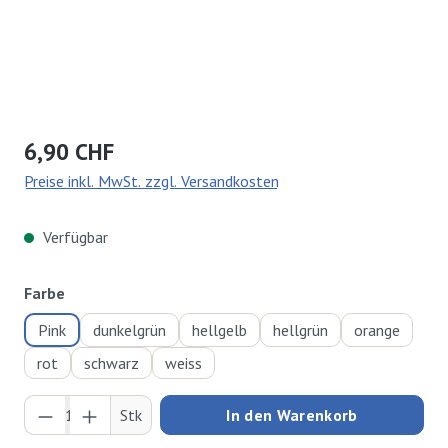
Regulärer Preis:
6,90 CHF
Preise inkl. MwSt. zzgl. Versandkosten
Verfügbar
auswählen
Farbe
Pink
dunkelgrün
hellgelb
hellgrün
orange
rot
schwarz
weiss
Produkt Anzahl: Gib den gewünschten Wert ei
Stk
In den Warenkorb