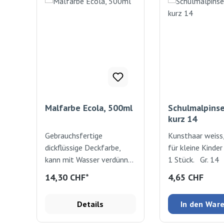
Malfarbe Ecola, 500ml
Schulmalpinse
kurz 14
Gebrauchsfertige
Kunsthaar weiss,
dickflüssige Deckfarbe,
für kleine Kinder
kann mit Wasser verdünnt
1 Stück. Gr. 14
werden,
Regulärer Preis
14,30 CHF*
4,65 CHF
wasserlöslich.Kann
deckend oder transparent
Details
In den War
aufgetragen werden.
Verwendbar auf Papier,