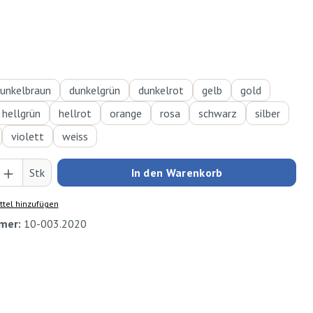
hlen
unkelbraun
dunkelgrün
dunkelrot
gelb
gold
hellgrün
hellrot
orange
rosa
schwarz
silber
violett
weiss
Anzahl: Gib den gewünschten Wert ein oder
Stk
In den Warenkorb
tel hinzufügen
mer:
10-003.2020