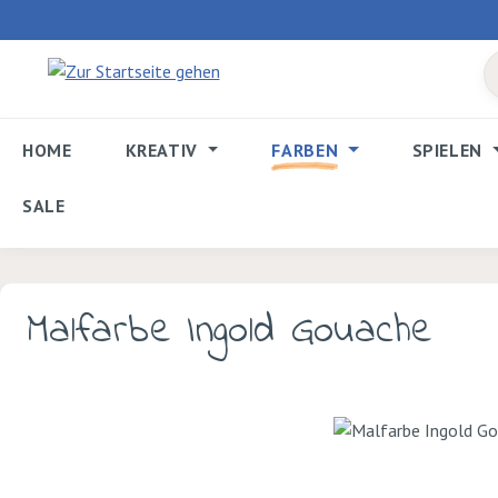
 Hauptinhalt springen
Zur Suche springen
Zur Hauptnavigation springen
HOME
KREATIV
FARBEN
SPIELEN
SALE
Malfarbe Ingold Gouache
Bildergalerie überspringen