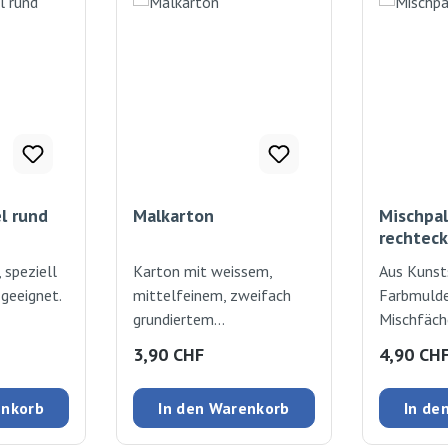
l rund
Malkarton
Mischpa
rechteck
 speziell
Karton mit weissem,
Aus Kunst
 geeignet.
mittelfeinem, zweifach
Farbmulde
grundiertem
Mischfäc
Leinwandgewebe
:
Regulärer Preis:
Regulärer
3,90 CHF
4,90 CH
überzogen. Rückseite mit
weissem Papier kaschiert.
enkorb
In den Warenkorb
In de
Ideal als Malgrundlage.
3mm dick / 20x30cm