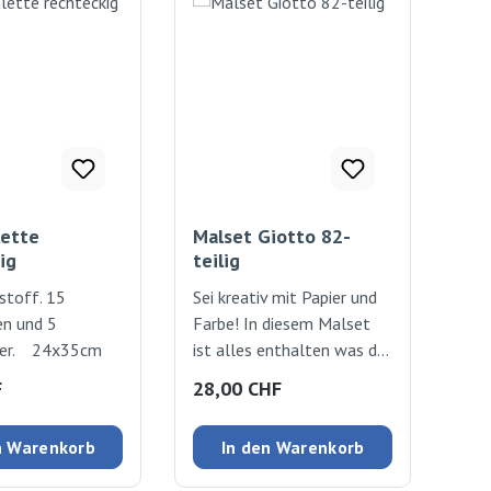
lette
Malset Giotto 82-
ig
teilig
stoff. 15
Sei kreativ mit Papier und
n und 5
Farbe! In diesem Malset
her. 24x35cm
ist alles enthalten was du
dazu brauchst. 20 Bogen
 Preis:
Regulärer Preis:
F
28,00 CHF
Malpapier A4 200g/m2, 24
mini Aquarellfarben, 36
n Warenkorb
In den Warenkorb
Filzstifte, 1 Malheft, 1
Bleistift, 1 Pinsel