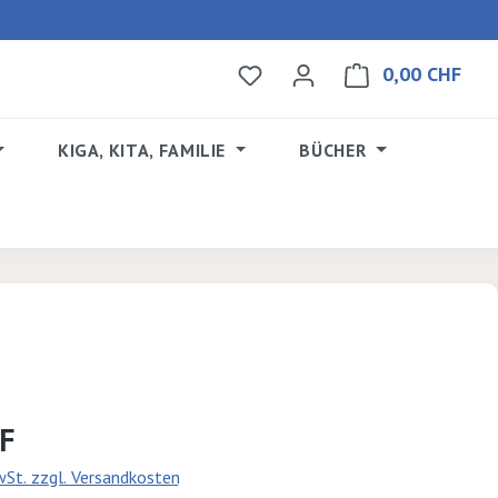
0,00 CHF
Du hast 0 Produkte auf dem 
Ware
KIGA, KITA, FAMILIE
BÜCHER
s:
HF
MwSt. zzgl. Versandkosten