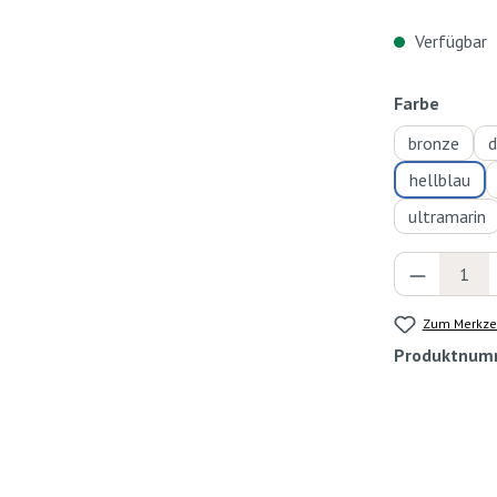
Verfügbar
auswä
Farbe
bronze
d
hellblau
ultramarin
Produkt 
Zum Merkzet
Produktnum