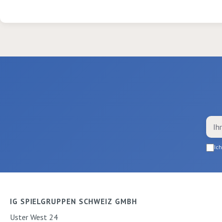
Karton, Holz und Gips. In
Plastikflasche mit einer
handlichen, breiten
Dosierkappe.
Ic
IG SPIELGRUPPEN SCHWEIZ GMBH
Uster West 24