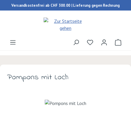
Versandkostenfrei ab CHF 300.00 | Lieferung gegen Rechnung
Zum Hauptinhalt springen
Du hast 0 Produk
Ware
Pompons mit Loch
Bildergalerie überspringen