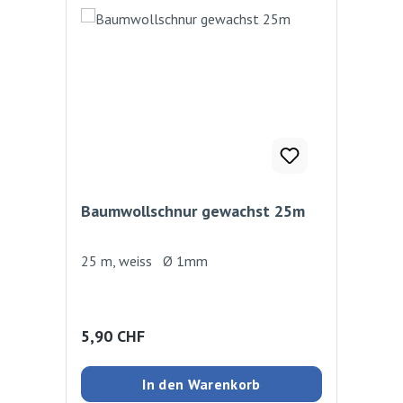
Baumwollschnur gewachst 25m
25 m, weiss Ø 1mm
Regulärer Preis:
5,90 CHF
In den Warenkorb