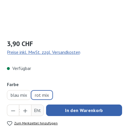
Regulärer Preis:
3,90 CHF
Preise inkl. MwSt. zzgl. Versandkosten
Verfügbar
auswählen
Farbe
blau mix
rot mix
Produkt Anzahl: Gib den gewünschten Wert ei
Eht
In den Warenkorb
Zum Merkzettel hinzufügen