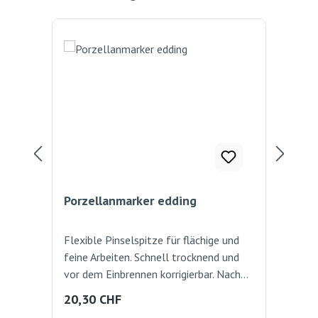
Porzellanmarker edding
Por
Flexible Pinselspitze für flächige und
Flex
feine Arbeiten. Schnell trocknend und
fei
vor dem Einbrennen korrigierbar. Nach
vor
dem Einbrennen ist die Farbe
dem
Regulärer Preis:
Reg
20,30 CHF
20
spülmaschinen fest. Und so gehts: -
spü