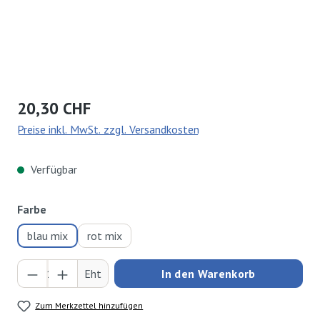
Regulärer Preis:
20,30 CHF
Preise inkl. MwSt. zzgl. Versandkosten
Verfügbar
auswählen
Farbe
blau mix
rot mix
Produkt Anzahl: Gib den gewünschten Wert ei
Eht
In den Warenkorb
Zum Merkzettel hinzufügen