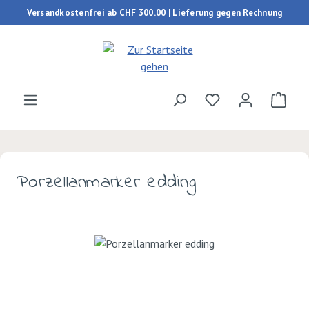
Versandkostenfrei ab CHF 300.00 | Lieferung gegen Rechnung
Zum Hauptinhalt springen
Du hast 0 Produk
Ware
Porzellanmarker edding
Bildergalerie überspringen