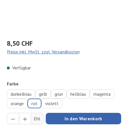
Regulärer Preis:
8,50 CHF
Preise inkl. MwSt. zzgl. Versandkosten
Verfügbar
auswählen
Farbe
dunkelblau
gelb
grün
hellblau
magenta
orange
rot
violett
Produkt Anzahl: Gib den gewünschten Wert ei
Eht
In den Warenkorb