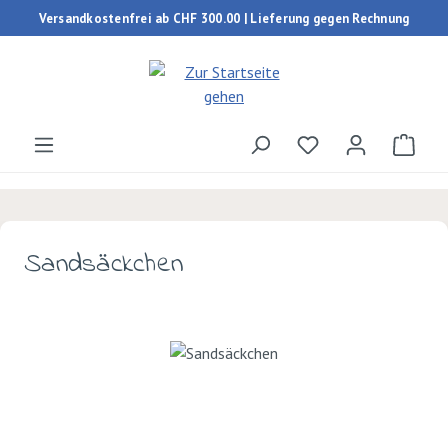
Versandkostenfrei ab CHF 300.00 | Lieferung gegen Rechnung
Zum Hauptinhalt springen
Du hast 0 Produk
Ware
Sandsäckchen
Bildergalerie überspringen