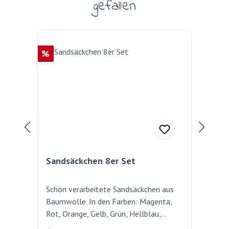
gefallen
Rabatt
Rab
%
%
Sandsäckchen 8er Set
Sa
Schön verarbeitete Sandsäckchen aus
Sch
Baumwolle. In den Farben: Magenta,
Bau
Rot, Orange, Gelb, Grün, Hellblau,
Rot
Dunkelblau und Violett. Gut geeignet
gee