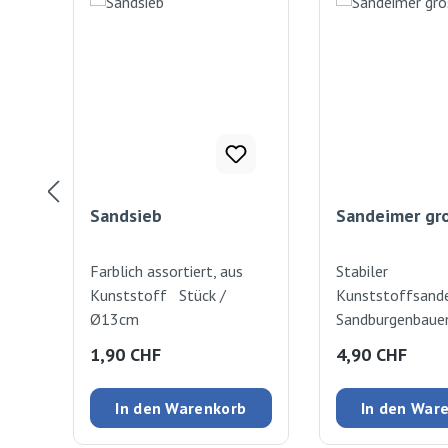
Sandsieb
Sandeimer gr
Farblich assortiert, aus
Stabiler
Kunststoff Stück /
Kunststoffsand
Ø13cm
Sandburgenbauen
assortiert. Stüc
Regulärer Preis:
Regulärer Preis
1,90 CHF
4,90 CHF
ca. 18cm hoch
In den Warenkorb
In den War