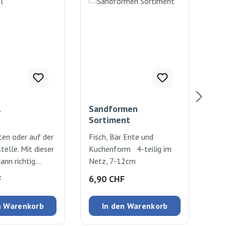
l
Sandformen
Ga
Sortiment
Ta
ten oder auf der
Fisch, Bär Ente und
Tas
elle. Mit dieser
Kuchenform 4-teilig im
4 G
ann richtig
Netz, 7-12cm
Gie
 werden! Stabile
Spa
 Preis:
Regulärer Preis:
Reg
F
6,90 CHF
26
aufel aus Metall
Met
iel.1 Stück.
lang
n Warenkorb
In den Warenkorb
cm, Breite 10cm
San
Spi