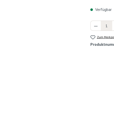
Verfügbar
Produkt 
Zum Merkzet
Produktnum