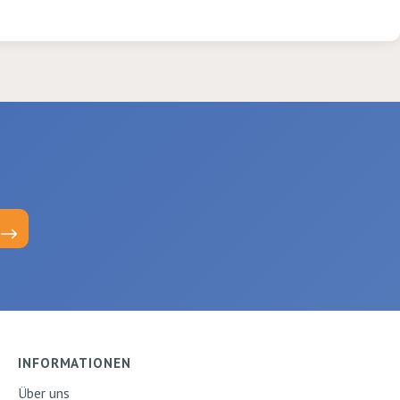
unb
lack
(lö
30x
INFORMATIONEN
Über uns