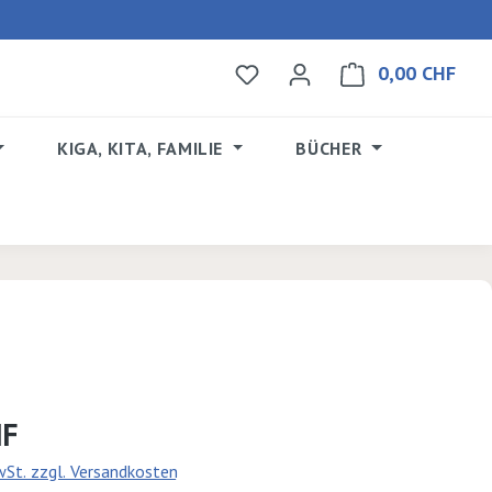
0,00 CHF
Du hast 0 Produkte auf dem 
Ware
KIGA, KITA, FAMILIE
BÜCHER
s:
HF
MwSt. zzgl. Versandkosten