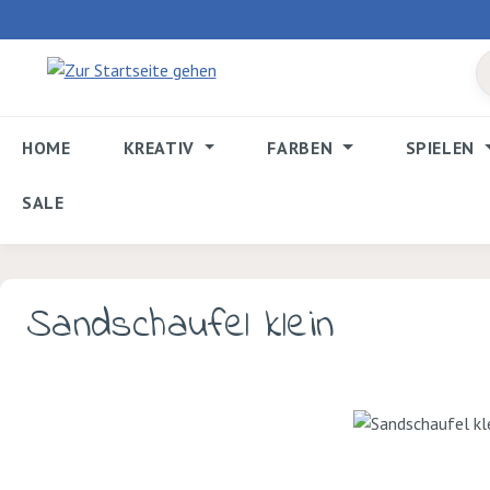
 Hauptinhalt springen
Zur Suche springen
Zur Hauptnavigation springen
HOME
KREATIV
FARBEN
SPIELEN
SALE
Sandschaufel klein
Bildergalerie überspringen