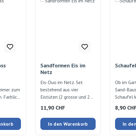
oss
Sandformen Eis im
Schaufe
Netz
Eis-Duo im Netz. Set
Ob im Gar
eimer zum
bestehend aus vier
Sand-Baust
. Farblich
Eistüten (2 grosse und 2
Schaufel k
k, Ø 19cm,
kleine) und einem
gearbeitet
:
Regulärer Preis:
Regulärer
11,90 CHF
8,90 CH
Eisportionierer.
Kindersch
Eisportionierer farblich
mit Holzst
enkorb
In den Warenkorb
In de
assortiert. 5 Teile
Länge 86