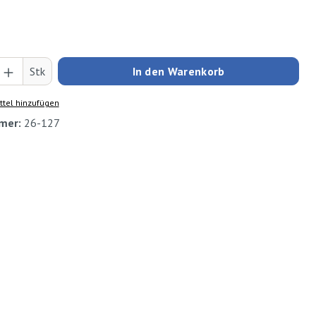
Anzahl: Gib den gewünschten Wert ein oder
Stk
In den Warenkorb
tel hinzufügen
mer:
26-127