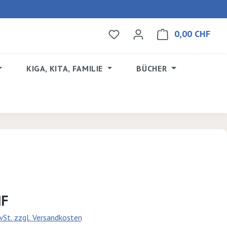
0,00 CHF
Du hast 0 Produkte auf dem 
Ware
KIGA, KITA, FAMILIE
BÜCHER
s:
HF
MwSt. zzgl. Versandkosten