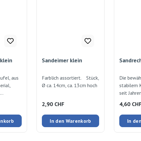
klein
Sandeimer klein
Sandrec
ufel, aus
Farblich assortiert. Stück,
Die bewäh
rial,
Ø ca. 14cm, ca. 13cm hoch
stabilem 
seit Jahren
echter Kla
:
Regulärer Preis:
Regulärer
2,90 CHF
4,60 CH
st.
Sandkasten
richt mit
assortiert
enkorb
In den Warenkorb
In de
Stück / c
rem
r Qualität