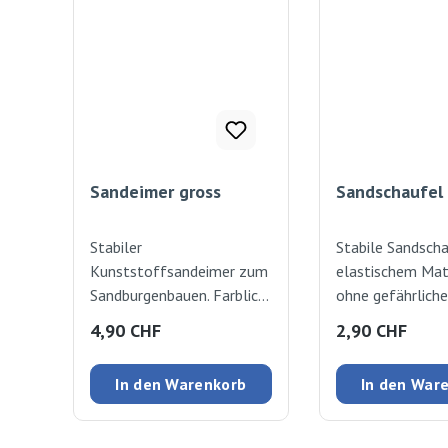
Sandeimer gross
Sandschaufel 
Stabiler
Stabile Sandscha
Kunststoffsandeimer zum
elastischem Mate
Sandburgenbauen. Farblich
ohne gefährliche
assortiert. Stück, Ø 19cm,
Schadstoffe,
Regulärer Preis:
Regulärer Preis
4,90 CHF
2,90 CHF
ca. 18cm hoch
spülmaschinenfe
Spielstabil versp
In den Warenkorb
In den War
Kunststoff
unverwechselba
Design und beste