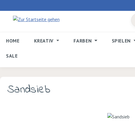
 Hauptinhalt springen
Zur Suche springen
Zur Hauptnavigation springen
HOME
KREATIV
FARBEN
SPIELEN
SALE
Sandsieb
Bildergalerie überspringen