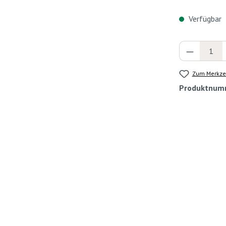
Verfügbar
Produkt 
Zum Merkzet
Produktnum