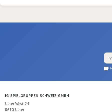
die perfekten
Voraussetzungen
Sand-Spass im 
Farblich assortie
Gelb, Rot. 1 St
19cm
Ic
IG SPIELGRUPPEN SCHWEIZ GMBH
Uster West 24
8610 Uster