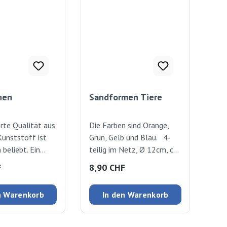
hen
Sandformen Tiere
rte Qualität aus
Die Farben sind Orange,
Kunststoff ist
Grün, Gelb und Blau. 4-
 beliebt. Ein
teilig im Netz, Ø 12cm, ca.
ssiker im
4cm hoch
 Preis:
Regulärer Preis:
F
8,90 CHF
. Farblich
. Rot, Blau, Gelb
n Warenkorb
In den Warenkorb
a. 42cm