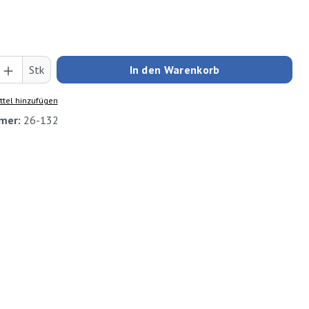
Anzahl: Gib den gewünschten Wert ein oder
Stk
In den Warenkorb
tel hinzufügen
mer:
26-132