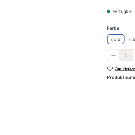
Verfügbar
auswä
Farbe
gold
sil
Produkt 
Zum Merkzet
Produktnum