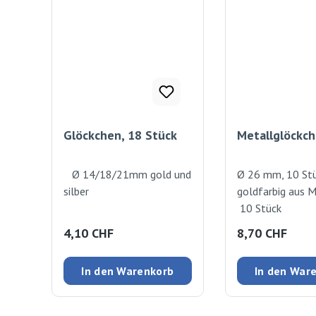
Glöckchen, 18 Stück
Metallglöckc
Ø 14/18/21mm gold und
Ø 26 mm, 10 Stü
silber
goldfarbig aus 
10 Stück
Regulärer Preis:
Regulärer Preis
4,10 CHF
8,70 CHF
In den Warenkorb
In den War