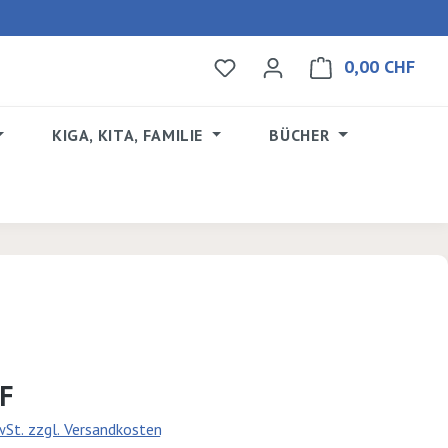
0,00 CHF
Du hast 0 Produkte auf dem 
Ware
KIGA, KITA, FAMILIE
BÜCHER
s:
HF
MwSt. zzgl. Versandkosten