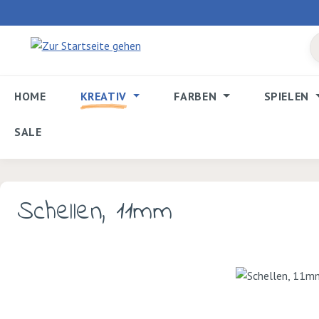
 Hauptinhalt springen
Zur Suche springen
Zur Hauptnavigation springen
HOME
KREATIV
FARBEN
SPIELEN
SALE
Schellen, 11mm
Bildergalerie überspringen