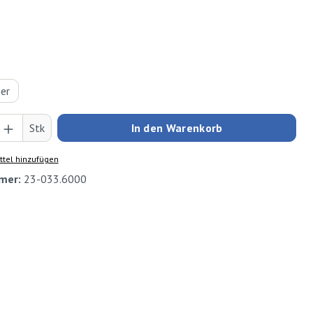
hlen
ber
Anzahl: Gib den gewünschten Wert ein oder
Stk
In den Warenkorb
tel hinzufügen
mer:
23-033.6000