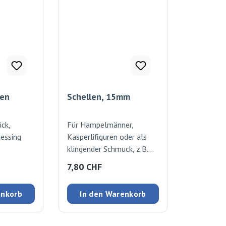
hen
Schellen, 15mm
ck,
Für Hampelmänner,
Messing
Kasperlifiguren oder als
klingender Schmuck, z.B.
für Nikolaussäcke. Mit
:
Regulärer Preis:
7,80 CHF
Annähösen. 8 Stück
enkorb
In den Warenkorb