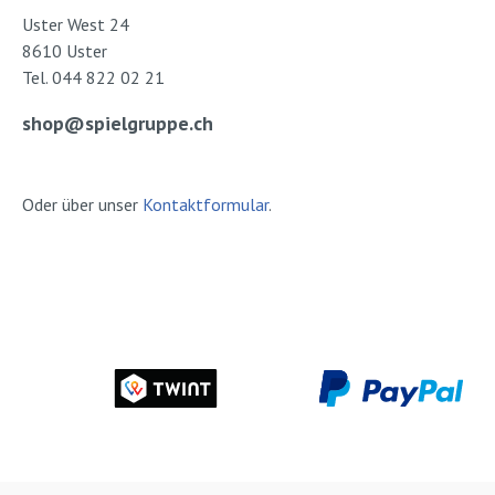
kann eine Inklusion des
Uster West 24
Spielbedürfnisses von
8610 Uster
Kindern in den Alltag, in
Tel. 044 822 02 21
den öffentlichen Raum, in
den Ganztag erreicht
shop@spielgruppe.ch
werden? Das sind die
Themen dieses Buchs.
Autor: Christiane Richard-
Oder über unser
Kontaktformular
.
Elsner Verlag: Beltz
Juventa Seiten: 216
Ausgabe:
TaschenbuchISBN:
9783779936930Verlag:
Beltz