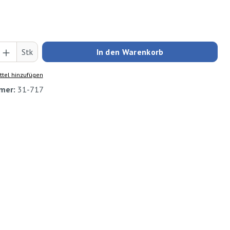
Anzahl: Gib den gewünschten Wert ein oder
Stk
In den Warenkorb
tel hinzufügen
mer:
31-717