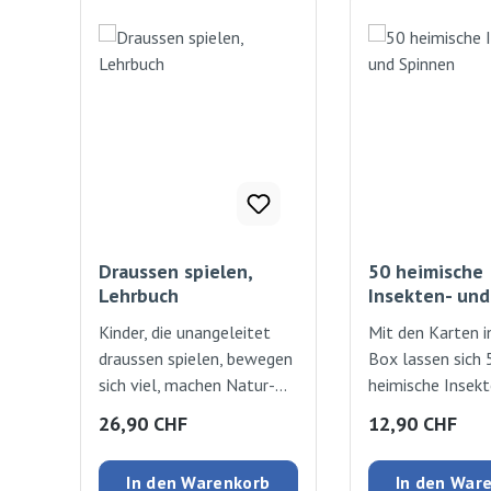
Draussen spielen,
50 heimische
Lehrbuch
Insekten- und
Kinder, die unangeleitet
Mit den Karten i
draussen spielen, bewegen
Box lassen sich 
sich viel, machen Natur-
heimische Insekt
und
Spinnen kinderlei
Regulärer Preis:
Regulärer Preis
26,90 CHF
12,90 CHF
Selbstwirkungserfahrunge
bestimmen: -
n und trainieren ihre
Unterhaltsame 
In den Warenkorb
In den War
Sozialkompetenz. Zu
- Anschauliche