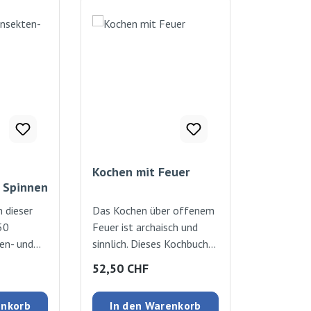
Kochen mit Feuer
 Spinnen
n dieser
Das Kochen über offenem
50
Feuer ist archaisch und
en- und
sinnlich. Dieses Kochbuch
cht
liefert neben vielen
:
Regulärer Preis:
52,50 CHF
abwechslungsreichen
Quizfragen
Rezepten auch praktische
enkorb
In den Warenkorb
Tipps.Wer denkt, dass