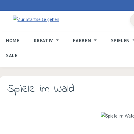
 Hauptinhalt springen
Zur Suche springen
Zur Hauptnavigation springen
HOME
KREATIV
FARBEN
SPIELEN
SALE
Spiele im Wald
Bildergalerie überspringen