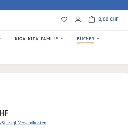
0,00 CHF
Du hast 0 Produkte auf dem 
Ware
KIGA, KITA, FAMILIE
BÜCHER
s:
CHF
MwSt. zzgl. Versandkosten