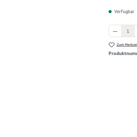
Verfügbar
Produkt 
Zum Merkzet
Produktnum