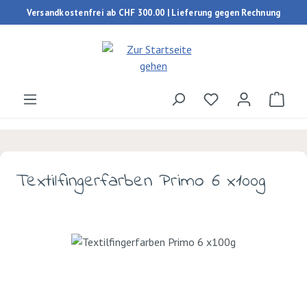
Versandkostenfrei ab CHF 300.00 | Lieferung gegen Rechnung
Zum Hauptinhalt springen
Du hast 0 Produk
Ware
Textilfingerfarben Primo 6 x100g
Bildergalerie überspringen