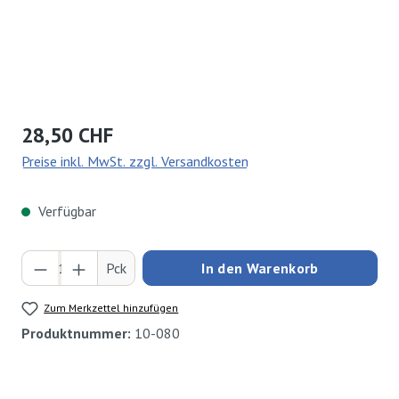
Regulärer Preis:
28,50 CHF
Preise inkl. MwSt. zzgl. Versandkosten
Verfügbar
Produkt Anzahl: Gib den gewünschten Wert ei
Pck
In den Warenkorb
Zum Merkzettel hinzufügen
Produktnummer:
10-080