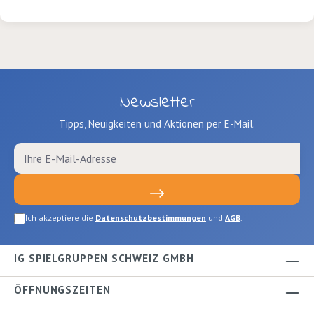
blau, violett, orange,grün, je ca. 8g),
100g Weinsteinpulver und Rezept.
Newsletter
Tipps, Neuigkeiten und Aktionen per E-Mail.
Ich akzeptiere die
Datenschutzbestimmungen
und
AGB
.
IG SPIELGRUPPEN SCHWEIZ GMBH
ÖFFNUNGSZEITEN