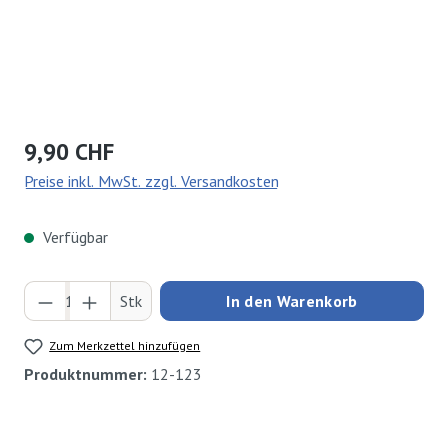
Regulärer Preis:
9,90 CHF
Preise inkl. MwSt. zzgl. Versandkosten
Verfügbar
Produkt Anzahl: Gib den gewünschten Wert ei
Stk
In den Warenkorb
Zum Merkzettel hinzufügen
Produktnummer:
12-123