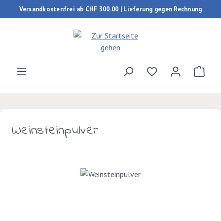
Versandkostenfrei ab CHF 300.00 | Lieferung gegen Rechnung
Zum Hauptinhalt springen
Du hast 0 Produk
Ware
Weinsteinpulver
Bildergalerie überspringen