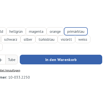
hlen
ld
hellgrün
magenta
orange
primärblau
schwarz
silber
türkisblau
violett
weiss
Anzahl: Gib den gewünschten Wert ein oder
Tube
In den Warenkorb
tel hinzufügen
mer:
10-033.2250