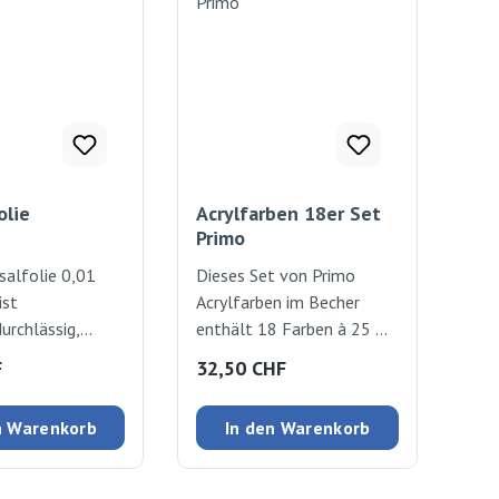
olie
Acrylfarben 18er Set
Primo
salfolie 0,01
Dieses Set von Primo
ist
Acrylfarben im Becher
urchlässig,
enthält 18 Farben à 25 ml
fähig und
in verschiedenen
 Preis:
Regulärer Preis:
F
32,50 CHF
ttelbeständig.
Farbtönen. Die Acrylfarben
m, Breite 1.8m
sind von höchster Qualität
n Warenkorb
In den Warenkorb
und haften auf vielen
unterschiedlichen
Materialien wie Papier,