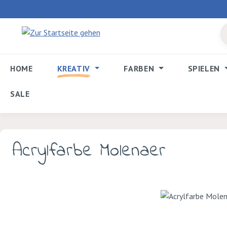
 Hauptinhalt springen
Zur Suche springen
Zur Hauptnavigation springen
HOME
KREATIV
FARBEN
SPIELEN
SALE
Acrylfarbe Molenaer
Bildergalerie überspringen