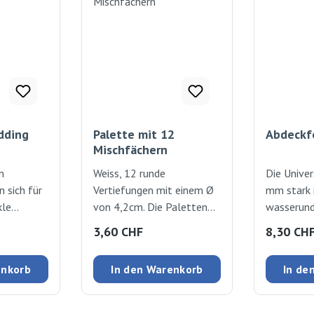
dding
Palette mit 12
Abdeckf
Mischfächern
n
Weiss, 12 runde
Die Univer
n sich für
Vertiefungen mit einem Ø
mm stark 
kle
von 4,2cm. Die Paletten
wasserund
haften
können dank den
strapazier
:
Regulärer Preis:
Regulärer
3,60 CHF
8,30 CH
las,
Distanznoppen auch als
lösungsmi
tta und
Farbkasten verwendet
Länge 20
enkorb
In den Warenkorb
In de
 deckenden
werden. Stapeln Sie die
uchsarm
Paletten mit
dig. Rot
unverbrauchter Farbe