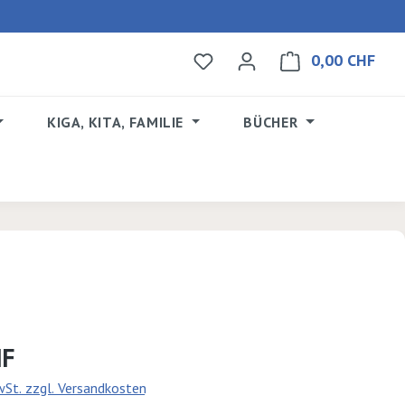
0,00 CHF
Du hast 0 Produkte auf dem 
Ware
KIGA, KITA, FAMILIE
BÜCHER
s:
HF
MwSt. zzgl. Versandkosten