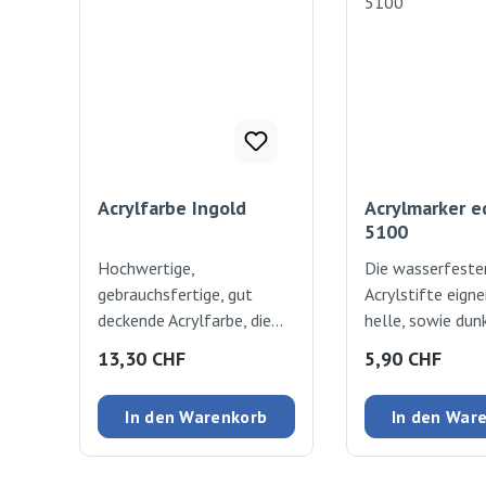
Acrylfarbe Ingold
Acrylmarker e
5100
Hochwertige,
Die wasserfeste
gebrauchsfertige, gut
Acrylstifte eigne
deckende Acrylfarbe, die
helle, sowie dun
wasserfest und leicht
Unterlagen und 
Regulärer Preis:
Regulärer Preis
13,30 CHF
5,90 CHF
glänzend trocknet. Flasche
auch auf Stein, G
mit praktischem
Keramik, Terrako
In den Warenkorb
In den War
Verschluss. Auf Wunsch mit
Kunststoff. Die
Wasser verdünnbar.
Farben sind ger
500ml
und lichtbestän