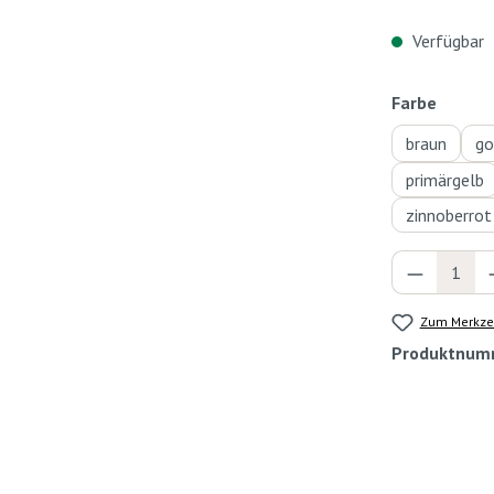
Verfügbar
auswä
Farbe
braun
go
primärgelb
zinnoberrot
Produkt 
Zum Merkzet
Produktnum