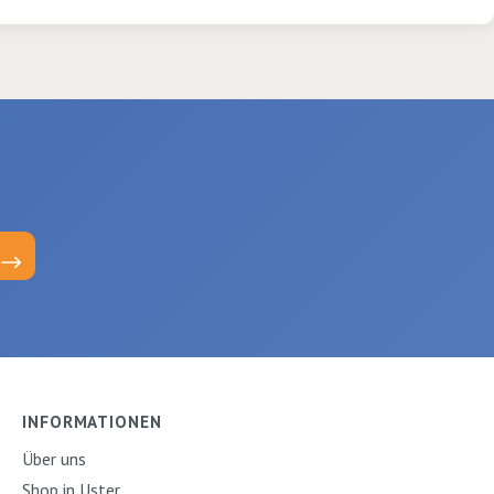
Pappe, Holz, Stoff, Glas,
Stein, Metall, Terrakotta
und Plastik. Im Set
enthalten sind 2 Canvas
Malkartons 18 x 25ml
INFORMATIONEN
Über uns
Shop in Uster