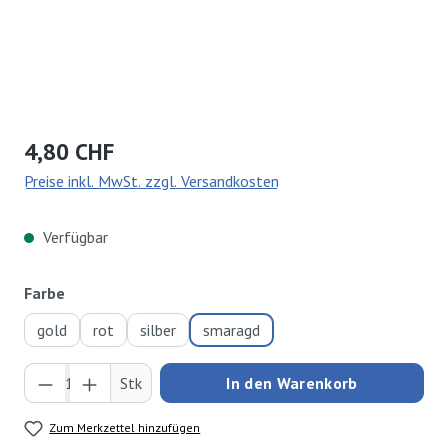
Regulärer Preis:
4,80 CHF
Preise inkl. MwSt. zzgl. Versandkosten
Verfügbar
auswählen
Farbe
gold
rot
silber
smaragd
Produkt Anzahl: Gib den gewünschten Wert ei
Stk
In den Warenkorb
Zum Merkzettel hinzufügen