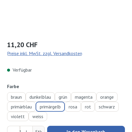
Regulärer Preis:
11,20 CHF
Preise inkl. MwSt. zzgl. Versandkosten
Verfügbar
auswählen
Farbe
braun
dunkelblau
grün
magenta
orange
primärblau
primärgelb
rosa
rot
schwarz
violett
weiss
Produkt Anzahl: Gib den gewünschten Wert ei
Stk
In den Warenkorb