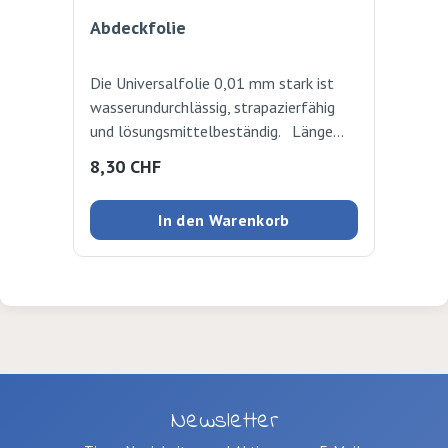
Abdeckfolie
Die Universalfolie 0,01 mm stark ist
wasserundurchlässig, strapazierfähig
und lösungsmittelbeständig. Länge
20m, Breite 1.8m
Regulärer Preis:
8,30 CHF
In den Warenkorb
Newsletter