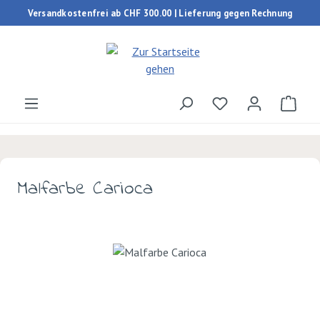
Versandkostenfrei ab CHF 300.00 | Lieferung gegen Rechnung
Zum Hauptinhalt springen
Du hast 0 Produk
Ware
Malfarbe Carioca
Bildergalerie überspringen