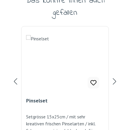
Das könnte Ihnen auch
gefallen
Pinselset
Ma
Setgrösse 15x25cm / mit sehr
Gut
kreativen frischen Pinselarten / inkl.
Far