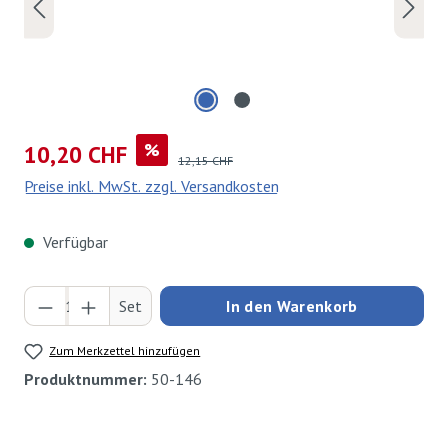
Verkaufspreis:
%
10,20 CHF
Regulärer Preis:
12,15 CHF
Preise inkl. MwSt. zzgl. Versandkosten
Verfügbar
Produkt Anzahl: Gib den gewünschten Wert ei
Set
In den Warenkorb
Zum Merkzettel hinzufügen
Produktnummer:
50-146