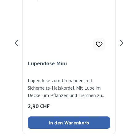
Lupendose Mini
Lu
Lupendose zum Umhängen, mit
In 
Sicherheits-Halskordel. Mit Lupe im
Käf
Decke, um Pflanzen und Tierchen zu
Ver
untersuchen. Umhängeband öffnet sich
beo
Regulärer Preis:
Reg
2,90 CHF
4,
bei zu starkem Zug dank
Ø 6
Sicherheitsverschluss. Ab 3 Jahre
In den Warenkorb
Umhängebändel farblich assortiert.
Stück, 4,5 x 4cm