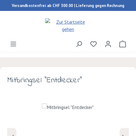
Versandkostenfrei ab CHF 300.00 | Lieferung gegen Rechnung
Zum Hauptinhalt springen
Du hast 0 Produk
Ware
Mitbringsel "Entdecker"
Bildergalerie überspringen