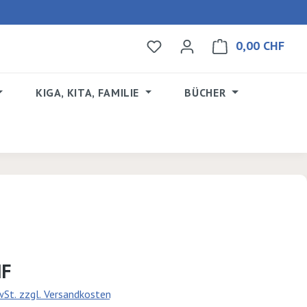
0,00 CHF
Du hast 0 Produkte auf dem 
Ware
KIGA, KITA, FAMILIE
BÜCHER
s:
HF
MwSt. zzgl. Versandkosten