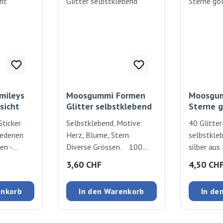
mileys
Moosgummi Formen
Moosgum
sicht
Glitter selbstklebend
Sterne g
ticker
Selbstklebend. Motive:
40 Glitte
hiedenen
Herz, Blume, Stern.
selbstkleb
en -
Diverse Grössen. 100
silber au
Diese
Stück
zum Verzi
:
Regulärer Preis:
Regulärer
3,60 CHF
4,50 CH
ch auf
Dekorier
lastik etc.
enkorb
In den Warenkorb
In de
ichkeiten
lt: Je 10
 Ø 25 mm,