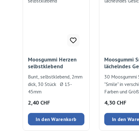
Moosgummi Herzen
Moosgummi S
selbstklebend
lächelndes Ge
Bunt, selbstklebend, 2mm
30 Moosgummi S
dick, 30 Stück Ø 15-
"Smile" in versc
45mm
Farben und Größ
selbstklebend - 
Regulärer Preis:
Regulärer Preis
2,40 CHF
4,30 CHF
Sticker lassen si
Papier, Karton, P
In den Warenkorb
In den War
kleben. Die Mögl
sind endlos. Inha
Stück Ø 30 mm,