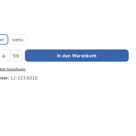
hlen
ber
weiss
Anzahl: Gib den gewünschten Wert ein oder
Stk
In den Warenkorb
tel hinzufügen
mer:
12-153.6010