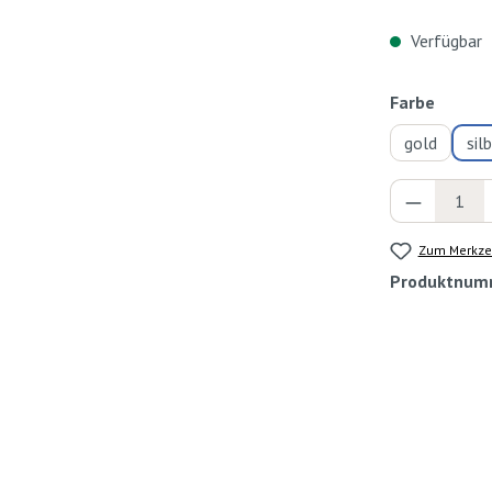
Verfügbar
auswä
Farbe
gold
sil
Produkt 
Zum Merkzet
Produktnum