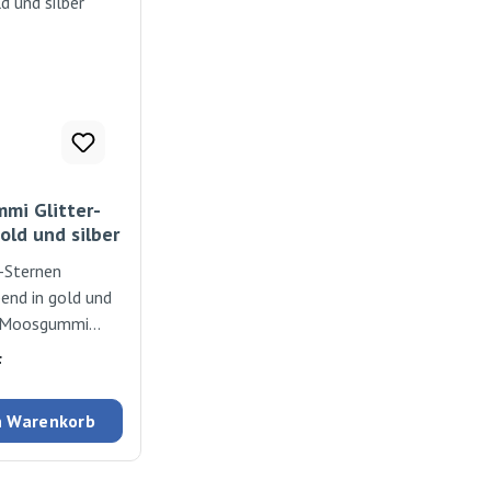
mi Glitter-
old und silber
r-Sternen
end in gold und
s Moosgummi
eren und
 Preis:
F
en. Ø15-45 mm
n Warenkorb