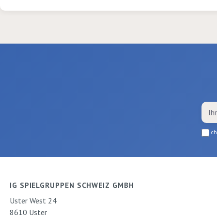
mit Glitzer Ø 3
25 mm. Ø 20-
Ic
IG SPIELGRUPPEN SCHWEIZ GMBH
Uster West 24
8610 Uster