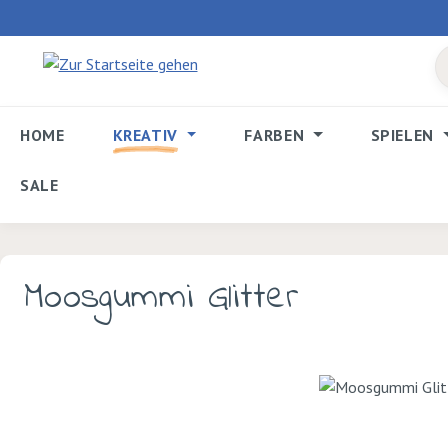
 Hauptinhalt springen
Zur Suche springen
Zur Hauptnavigation springen
HOME
KREATIV
FARBEN
SPIELEN
SALE
Moosgummi Glitter
Bildergalerie überspringen