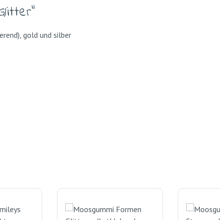
itter"
ierend), gold und silber