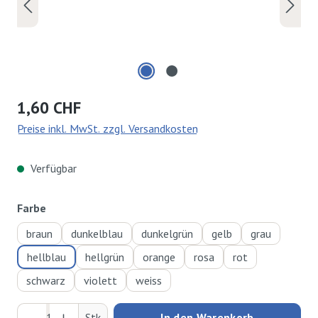
Regulärer Preis:
1,60 CHF
Preise inkl. MwSt. zzgl. Versandkosten
Verfügbar
auswählen
Farbe
braun
dunkelblau
dunkelgrün
gelb
grau
hellblau
hellgrün
orange
rosa
rot
schwarz
violett
weiss
Produkt Anzahl: Gib den gewünschten Wert ei
Stk
In den Warenkorb