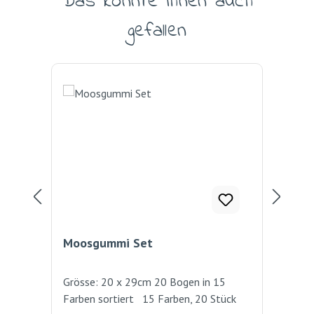
Das könnte Ihnen auch
gefallen
Moosgummi Set
Mo
Grösse: 20 x 29cm 20 Bogen in 15
200
Farben sortiert 15 Farben, 20 Stück
und