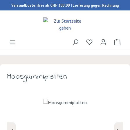
Versandkostenfrei ab CHF 300.00 | Lieferung gegen Rechnung
Zum Hauptinhalt springen
Du hast 0 Produk
Ware
Moosgummiplatten
Bildergalerie überspringen