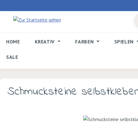
 Hauptinhalt springen
Zur Suche springen
Zur Hauptnavigation springen
HOME
KREATIV
FARBEN
SPIELEN
SALE
Schmucksteine selbstklebe
Bildergalerie überspringen