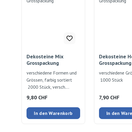
Dekosteine Mix
Dekosteine H
Grosspackung
Grosspackung
verschiedene Formen und
verschiedene Gr
Grössen, farbig sortiert
1000 Stück
2000 Stück, versch.
Farben u. Formen
Regulärer Preis:
Regulärer Preis
9,80 CHF
7,90 CHF
In den Warenkorb
In den War