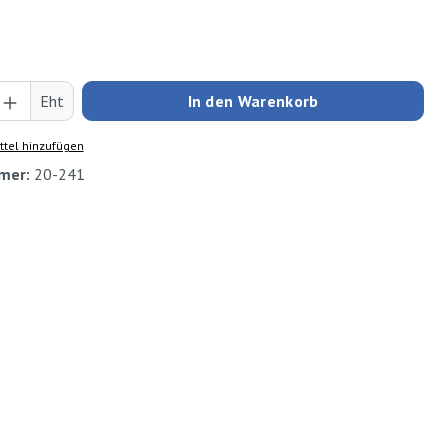
Anzahl: Gib den gewünschten Wert ein oder
Eht
In den Warenkorb
tel hinzufügen
mer:
20-241