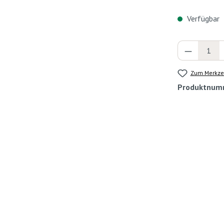
Verfügbar
Produkt 
Zum Merkzet
Produktnum