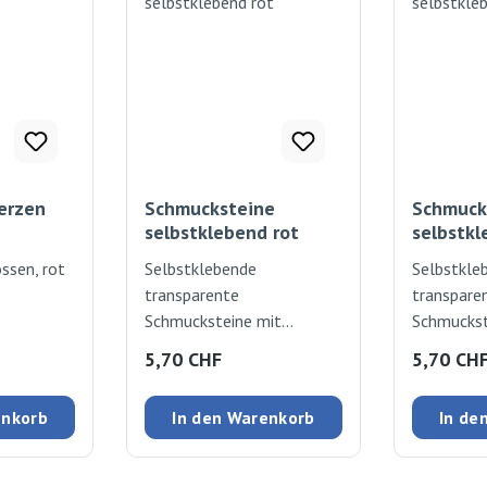
erzen
Schmucksteine
Schmuck
selbstklebend rot
selbstk
össen, rot
Selbstklebende
Selbstkle
transparente
transpare
Schmucksteine mit
Schmuckst
Diamantschliff zum
Diamantsc
:
Regulärer Preis:
Regulärer
5,70 CHF
5,70 CH
Verzieren und Dekorieren.
Verzieren 
80 Stück
80 Stüc
enkorb
In den Warenkorb
In de