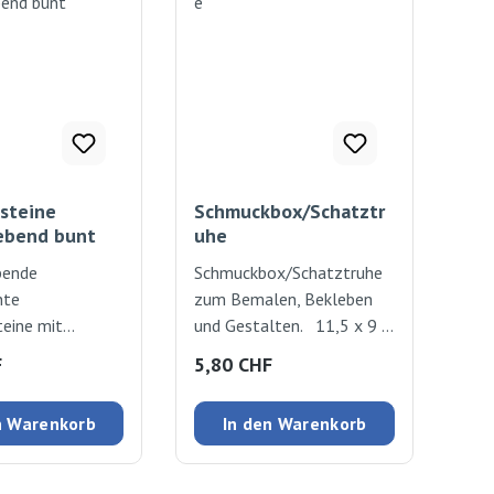
steine
Schmuckbox/Schatztr
lebend bunt
uhe
bende
Schmuckbox/Schatztruhe
nte
zum Bemalen, Bekleben
eine mit
und Gestalten. 11,5 x 9 x
hliff zum
9,5cm, Pappe
 Preis:
Regulärer Preis:
F
5,80 CHF
und Dekorieren.
k
n Warenkorb
In den Warenkorb