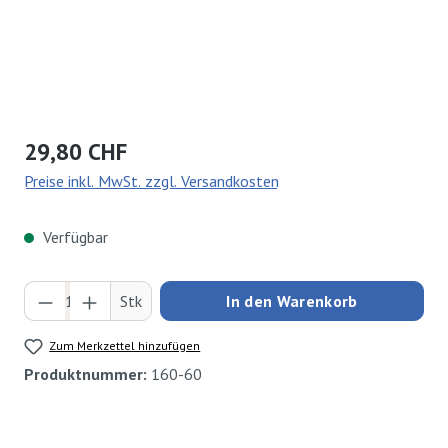
Regulärer Preis:
29,80 CHF
Preise inkl. MwSt. zzgl. Versandkosten
Verfügbar
Produkt Anzahl: Gib den gewünschten Wert ei
Stk
In den Warenkorb
Zum Merkzettel hinzufügen
Produktnummer:
160-60