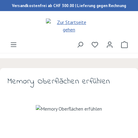
Versandkostenfrei ab CHF 300.00 | Lieferung gegen Rechnung
Zum Hauptinhalt springen
Du hast 0 Produk
Ware
Memory Oberflächen erfühlen
Bildergalerie überspringen