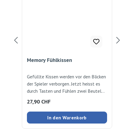
Memory Fühlkissen
Tas
Gefüllte Kissen werden vor den Blicken
Dur
der Spieler verborgen. Jetzt heisst es
las
durch Tasten und Fühlen zwei Beutel
erfü
mit der gleichen Füllung
wel
Regulärer Preis:
Reg
27,90 CHF
95
herauszufischen. Ein lehrreiches Spiel
Wor
mit hohem Spassfaktor. 20 gefüllte
In den Warenkorb
Kissen